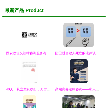
最新产品
Product
西安政信义法律咨询服务有限责任公司
防卫过当致人死亡的法律认定与量刑解析——沈阳刑事律师专业解答
49天！从立案到执行，万方法律集团助客户高效回款400万元
高端商务法律咨询——私人定制与全方位护航**\n\n**正文 **\n在日益复杂的商业环境中，一家成熟的法律咨询服务，不仅仅是合同的延伸。我们的事务所致力于为每位客户提供层次清晰、触手可及的法律支持。基于科学的风险感知工作法，结合三大体系联动，我们用数宇之风吹散潜在的纠纷尘埃。从这里借由数据分析准定位核心目标——将低效转变成本。现代商业节奏告诉我们，错误的步骤常在基础初期奠定，我们能为用户挡住第一大危机 未知的权利剥离交易时空漏灭疏困回环大可能的越权行为最致命时多法务流失精坚和资金信任碎原铁则是极意平铺垫