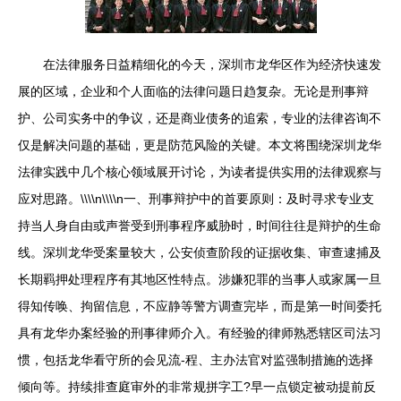
在法律服务日益精细化的今天，深圳市龙华区作为经济快速发
展的区域，企业和个人面临的法律问题日趋复杂。无论是刑事辩
护、公司实务中的争议，还是商业债务的追索，专业的法律咨询不
仅是解决问题的基础，更是防范风险的关键。本文将围绕深圳龙华
法律实践中几个核心领域展开讨论，为读者提供实用的法律观察与
应对思路。\\\\n\\\\n一、刑事辩护中的首要原则：及时寻求专业支
持当人身自由或声誉受到刑事程序威胁时，时间往往是辩护的生命
线。深圳龙华受案量较大，公安侦查阶段的证据收集、审查逮捕及
长期羁押处理程序有其地区性特点。涉嫌犯罪的当事人或家属一旦
得知传唤、拘留信息，不应静等警方调查完毕，而是第一时间委托
具有龙华办案经验的刑事律师介入。有经验的律师熟悉辖区司法习
惯，包括龙华看守所的会见流-程、主办法官对监强制措施的选择
倾向等。持续排查庭审外的非常规拼字工?早一点锁定被动提前反