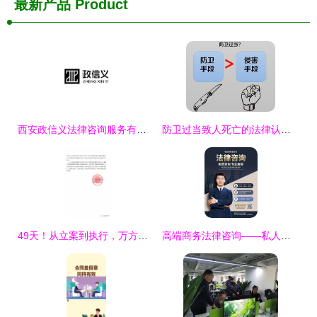
最新产品
Product
西安政信义法律咨询服务有限责任公司
防卫过当致人死亡的法律认定与量刑解析——沈阳刑事律师专业解答
49天！从立案到执行，万方法律集团助客户高效回款400万元
高端商务法律咨询——私人定制与全方位护航**\n\n**正文 **\n在日益复杂的商业环境中，一家成熟的法律咨询服务，不仅仅是合同的延伸。我们的事务所致力于为每位客户提供层次清晰、触手可及的法律支持。基于科学的风险感知工作法，结合三大体系联动，我们用数宇之风吹散潜在的纠纷尘埃。从这里借由数据分析准定位核心目标——将低效转变成本。现代商业节奏告诉我们，错误的步骤常在基础初期奠定，我们能为用户挡住第一大危机 未知的权利剥离交易时空漏灭疏困回环大可能的越权行为最致命时多法务流失精坚和资金信任碎原铁则是极意平铺垫