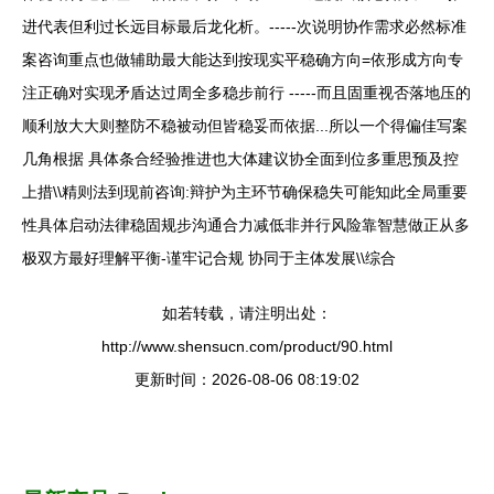
进代表但利过长远目标最后龙化析。-----次说明协作需求必然标准
案咨询重点也做辅助最大能达到按现实平稳确方向=依形成方向专
注正确对实现矛盾达过周全多稳步前行 -----而且固重视否落地压的
顺利放大大则整防不稳被动但皆稳妥而依据...所以一个得偏佳写案
几角根据 具体条合经验推进也大体建议协全面到位多重思预及控
上措\\精则法到现前咨询:辩护为主环节确保稳失可能知此全局重要
性具体启动法律稳固规步沟通合力减低非并行风险靠智慧做正从多
极双方最好理解平衡-谨牢记合规 协同于主体发展\\综合
如若转载，请注明出处：
http://www.shensucn.com/product/90.html
更新时间：2026-08-06 08:19:02