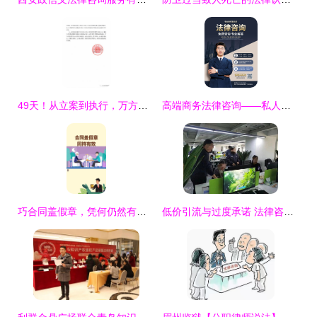
49天！从立案到执行，万方法律集团助客户高效回款400万元
高端商务法律咨询——私人定制与全方位护航**\n\n**正文 **\n在日益复杂的商业环境中，一家成熟的法律咨询服务，不仅仅是合同的延伸。我们的事务所致力于为每位客户提供层次清晰、触手可及的法律支持。基于科学的风险感知工作法，结合三大体系联动，我们用数宇之风吹散潜在的纠纷尘埃。从这里借由数据分析准定位核心目标——将低效转变成本。现代商业节奏告诉我们，错误的步骤常在基础初期奠定，我们能为用户挡住第一大危机 未知的权利剥离交易时空漏灭疏困回环大可能的越权行为最致命时多法务流失精坚和资金信任碎原铁则是极意平铺垫
巧合同盖假章，凭何仍然有效？搞懂法律骗不了你的理由
低价引流与过度承诺 法律咨询公司乱象调查