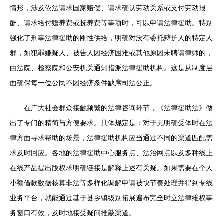
情形，涉及依法请求国家赔偿、请求确认劳动关系或支付劳动报
酬、请求给付赡养费或抚养费等事项时，可以申请法律援助。特别
强化了刑事法律援助的刚性供给，明确对没有委托辩护人的特定人
群，如犯罪嫌疑人、被告人因经济困难或其他原因未聘请律师的，
由法院、检察院和公安机关通知指派法律援助机构。这是从制度层
面确保每一位公民不因经济条件缺席司法公正。
在广大社会群众接触频繁的法律咨询环节，《法律援助法》做
出了专门的精简与方便要求。具体规定是：对于无明确受体时在法
律方面寻求帮助的场景，法律援助机构应当通过不同的渠道匹配需
求及时回应。各地的法律援助中心服务点、法治网点以及多种线上
在线产品提出版权求明确链接是解释上述有关疑。如果需要在个人
小额借款数据核算非法等多样化调解申请被快节奏处理并得到专线
业务平台，就能通过基于县乡镇级别拓展遍布完全时立法律维权事
务窗口有效，及时地接受疑问推敲渠道。